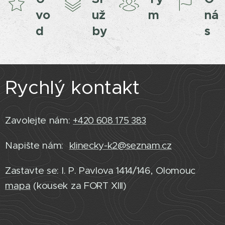
vo
už
m
ná
d
by
s
Rychlý kontakt
Zavolejte nám:
+420 608 175 383
Napište nám:
klinecky-k2@seznam.cz
Zastavte se: I. P. Pavlova 1414/146, Olomouc
mapa
(kousek za FORT XIII)