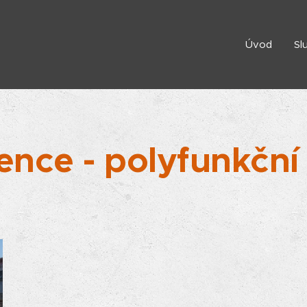
Úvod
Sl
ence -
polyfunkčn