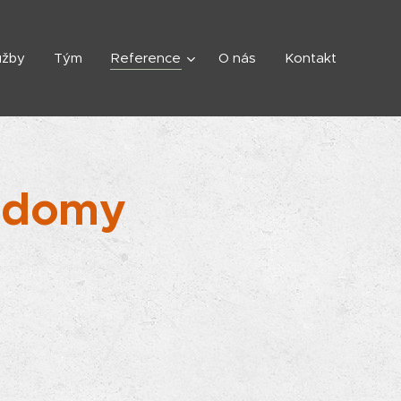
užby
Tým
Reference
O nás
Kontakt
í domy