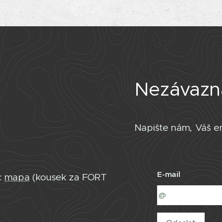
Nezávazn
Napište nám, Váš em
E-mail
c
mapa
(kousek za FORT